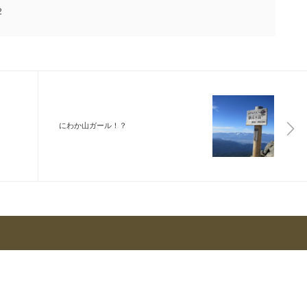
2
にわか山ガール！？