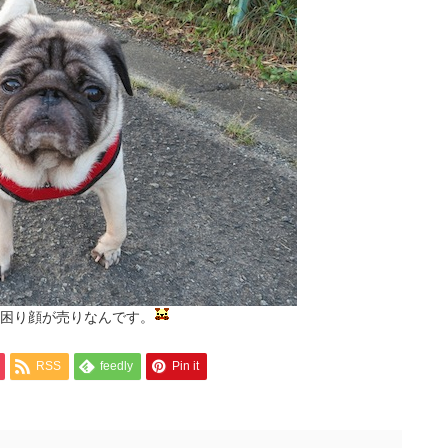
困り顔が売りなんです。
RSS
feedly
Pin it