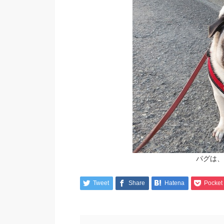
パグは、
Tweet
Share
Hatena
Pocket