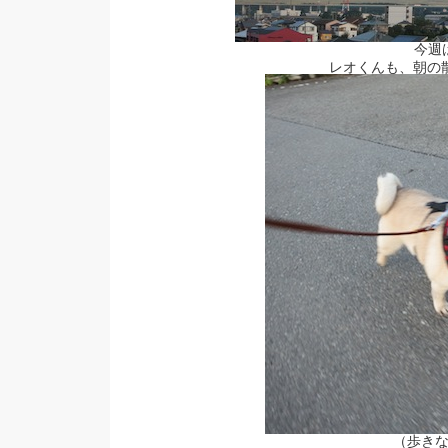
今週
レオくんも、朝の
（歩き