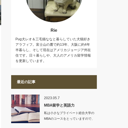
Rie
Pug犬レオ＆三毛猫ななと暮らしていた犬猫好き
アラフィフ。富士山の麓で約13年、大阪に約4年
半暮らし、そして現在はアメリカジョージア州在
住です。日々暮らしや、大人のアメリカ留学情報
を更新しています。
最近の記事
2023.05.7
MBA留学と英語力
私は小さなプライベート総合大学の
MBAのコースをとっていますので、
入学条件も、…