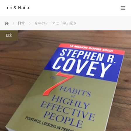
Leo & Nana
ホーム
日常
今年のテーマは「学」続き
日常