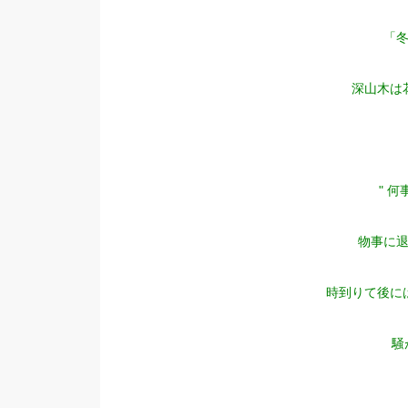
「
深山木は
" 
物事に
時到りて後に
騒