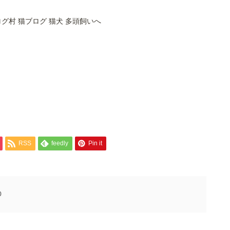
RSS
feedly
Pin it
0