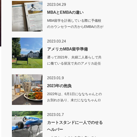
2023.04.29
MBAとEMBAの違い
MBA留学を計画している際に予備校
のカウンセラーの方からEMBAの方が
良いので…
2023.03.24
アメリカMBA留学準備
遡って2021年、夫婦二人暮らしで共
に働ている状況で夫のアメリカ赴任
が決まり、…
2023.01.9
2023年の抱負
2022年は、6月1日にななちゃんとの
お別れがあり、未だにななちゃんロ
スから抜…
2023.01.7
カートスタンドに一人でのせる
ヘルパー