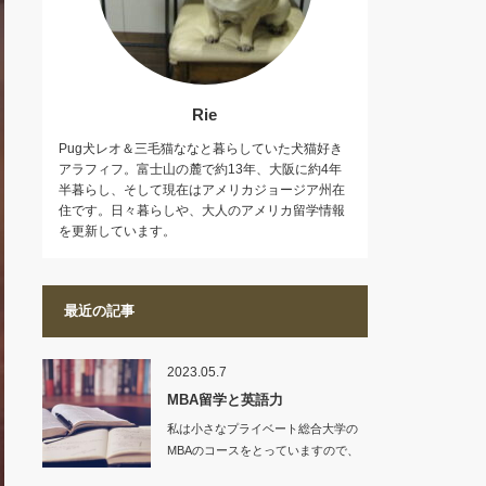
Rie
Pug犬レオ＆三毛猫ななと暮らしていた犬猫好き
アラフィフ。富士山の麓で約13年、大阪に約4年
半暮らし、そして現在はアメリカジョージア州在
住です。日々暮らしや、大人のアメリカ留学情報
を更新しています。
最近の記事
2023.05.7
MBA留学と英語力
私は小さなプライベート総合大学の
MBAのコースをとっていますので、
入学条件も、…