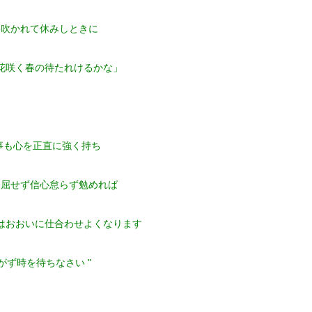
冬吹かれて休みしときに
花咲く春の待たれけるかな」
何事も心を正直に強く持ち
退屈せず信心怠らず勉めれば
はおおいに仕合わせよくなります
がず時を待ちなさい "