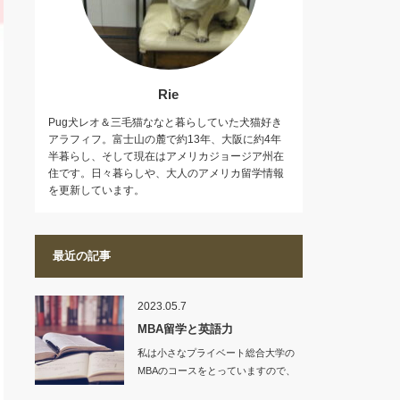
Rie
Pug犬レオ＆三毛猫ななと暮らしていた犬猫好き
アラフィフ。富士山の麓で約13年、大阪に約4年
半暮らし、そして現在はアメリカジョージア州在
住です。日々暮らしや、大人のアメリカ留学情報
を更新しています。
最近の記事
2023.05.7
MBA留学と英語力
私は小さなプライベート総合大学の
MBAのコースをとっていますので、
入学条件も、…