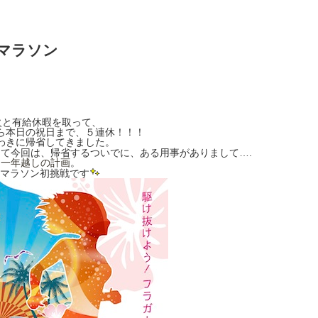
マラソン
火と有給休暇を取って、
ら本日の祝日まで、５連休！！！
わきに帰省してきました。
て今回は、帰省するついでに、ある用事がありまして….
一年越しの計画
。
マラソン初挑戦です