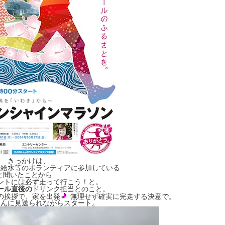
きっかけは、
で給水等のボランティアに参加している
と聞いたことから….
ントには必ず走って行こう！と。
ール直後の
ドリンク担当とのこと。
の挨拶で、家を出発
無理せず確実に完走する決意で。
さんに見送られながらスタート。