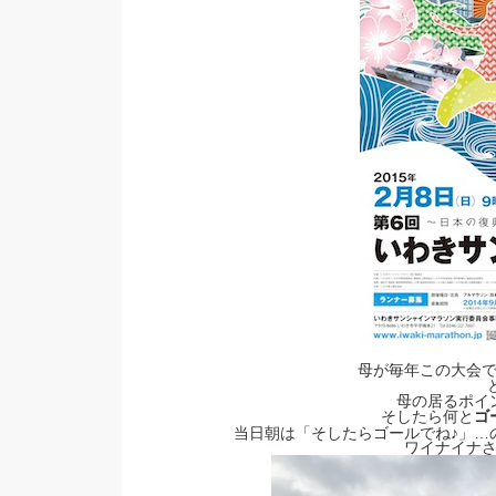
母が毎年この大会
母の居るポイ
そしたら何と
ゴ
当日朝は「そしたらゴールでね♪」…
ワイナイナ