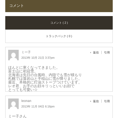
コメント
コメント ( 2 )
トラックバック ( 0 )
ミー子
返信
引用
2013年 10月 21日 3:37pm
ほんとに寒くなってきました。
富士山に初冠雪。
北海道は先日の台風時、内陸でも雪が積もり
札幌では藻岩山と手稲山に雪が降りました。
最近、本格的に灯油ストーブつけています。
レオ君、お手のお顔キリっといいお顔で
とっても可愛い☆
leonan
返信
引用
2013年 11月 04日 6:16pm
ミー子さん