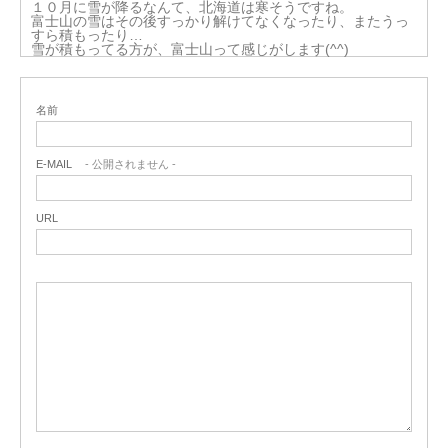
１０月に雪が降るなんて、北海道は寒そうですね。
富士山の雪はその後すっかり解けてなくなったり、またうっ
すら積もったり…
雪が積もってる方が、富士山って感じがします(^^)
名前
E-MAIL
- 公開されません -
URL