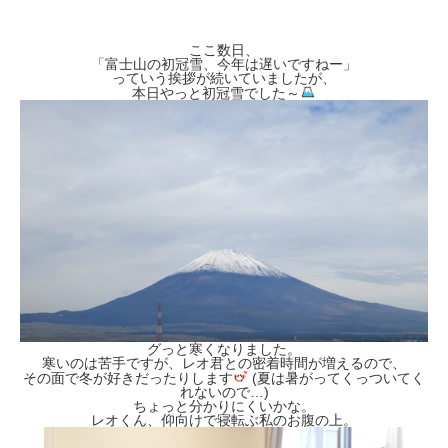
ここ数日、
「富士山の初冠雪、今年は遅いですねー」
っていう挨拶が続いていましたが、
本日やっと初冠雪でした～
グっと寒くなりました。
寒いのは苦手ですが、レオ君との密着時間が増えるので、
その面で冬が好きだったりします
(夏は暑がってくっついてく
れないので…)
ちょっと分かりにくいかな。
レオくん、仰向けで寝転ぶ私のお腹の上。