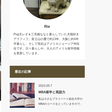
Rie
Pug犬レオ＆三毛猫ななと暮らしていた犬猫好き
アラフィフ。富士山の麓で約13年、大阪に約4年
半暮らし、そして現在はアメリカジョージア州在
住です。日々暮らしや、大人のアメリカ留学情報
を更新しています。
最近の記事
2023.05.7
MBA留学と英語力
私は小さなプライベート総合大学の
MBAのコースをとっていますので、
入学条件も、…