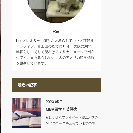
Rie
Pug犬レオ＆三毛猫ななと暮らしていた犬猫好き
アラフィフ。富士山の麓で約13年、大阪に約4年
半暮らし、そして現在はアメリカジョージア州在
住です。日々暮らしや、大人のアメリカ留学情報
を更新しています。
最近の記事
2023.05.7
MBA留学と英語力
私は小さなプライベート総合大学の
MBAのコースをとっていますので、
入学条件も、…