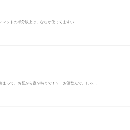
チョンマットの半分以上は、ななが使ってますい…
集まって、お昼から夜９時まで！？ お酒飲んで、しゃ…