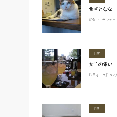
食卓となな
朝食中...ラン
日常
女子の集い
昨日は、女性５人
日常