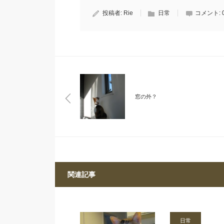
投稿者:
Rie
日常
コメント:
窓の外？
関連記事
日常