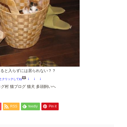
見ると入らずには居られない？？
↓ ↓ ↓
とクリックしてね
RSS
feedly
Pin it