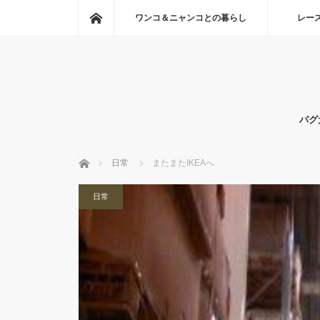
ホーム
ワンコ＆ニャンコとの暮らし
レー
パグ
ホーム
日常
またまたIKEAへ
日常