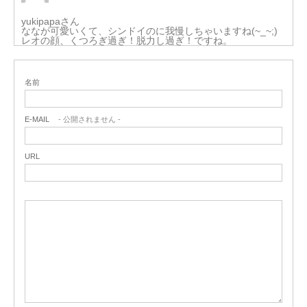
yukipapaさん
ななが可愛いくて、シンドイのに我慢しちゃいますね(~_~;)
レオの顔、くつろぎ過ぎ！脱力し過ぎ！ですね。
名前
E-MAIL
- 公開されません -
URL