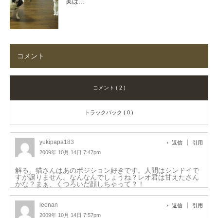
実は…
コメント
コメント ( 2 )
トラックバック ( 0 )
yukipapa183
返信
引用
2009年 10月 14日 7:47pm
解る、猫さんはあのポジション好きです。人間はシンドイで
すが譲りません。なんなんでしょうね？レオ君は甘えたさん
かな？まぁ、くつろいだ顔しちゃって？！
leonan
返信
引用
2009年 10月 14日 7:57pm