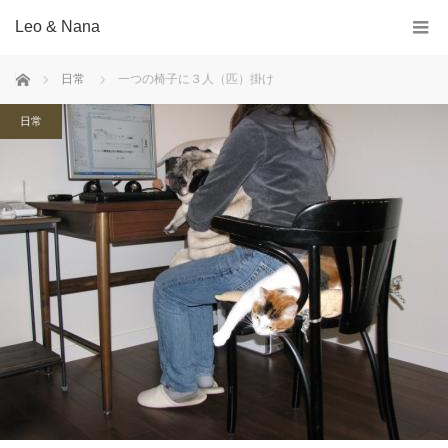
Leo & Nana
ホーム
日常
一つの椅子に３人（匹）掛け
日常