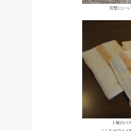
完璧にいっ
１枚のバ
こんなカワイイ