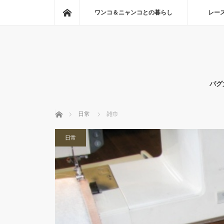
ホーム
ワンコ＆ニャンコとの暮らし
レー
パグ
ホーム
日常
雑巾
日常