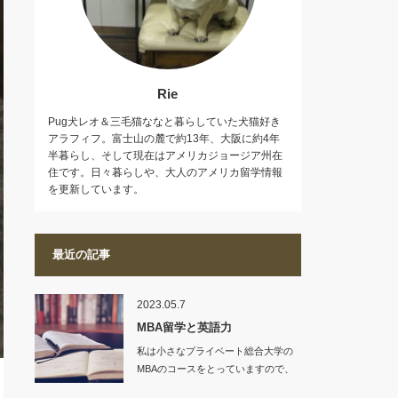
Rie
Pug犬レオ＆三毛猫ななと暮らしていた犬猫好き
アラフィフ。富士山の麓で約13年、大阪に約4年
半暮らし、そして現在はアメリカジョージア州在
住です。日々暮らしや、大人のアメリカ留学情報
を更新しています。
最近の記事
2023.05.7
MBA留学と英語力
私は小さなプライベート総合大学の
MBAのコースをとっていますので、
入学条件も、…