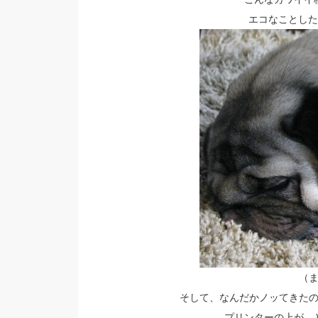
エコなことした
（
そして、なんだかノッてきた
プリンターの上が、