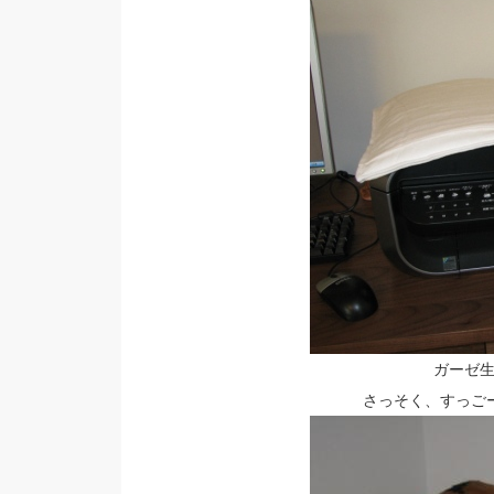
ガーゼ
さっそく、すっご