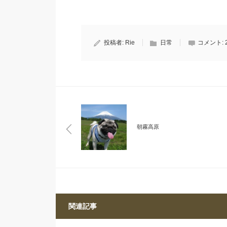
投稿者:
Rie
日常
コメント:
朝霧高原
関連記事