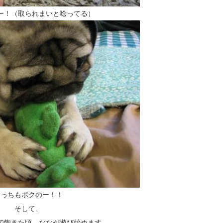
ー！（取られまいと唸ってる）
こっちもボクのー！！
そして、
で飽きた頃、ななが遊び始めます。