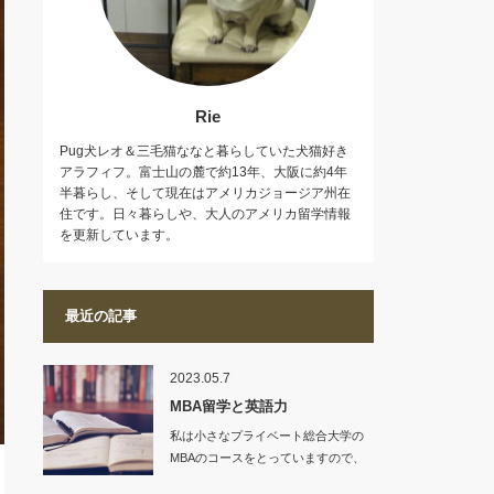
Rie
Pug犬レオ＆三毛猫ななと暮らしていた犬猫好き
アラフィフ。富士山の麓で約13年、大阪に約4年
半暮らし、そして現在はアメリカジョージア州在
住です。日々暮らしや、大人のアメリカ留学情報
を更新しています。
最近の記事
2023.05.7
MBA留学と英語力
私は小さなプライベート総合大学の
MBAのコースをとっていますので、
入学条件も、…