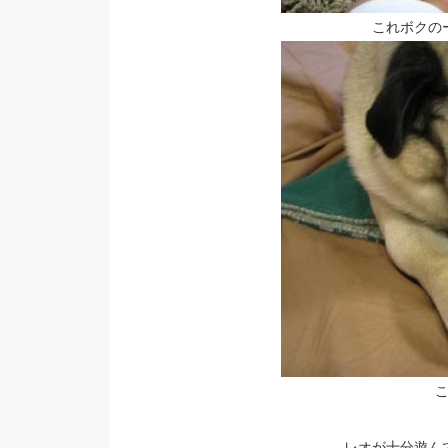
これボクの
レオが十分遊ん