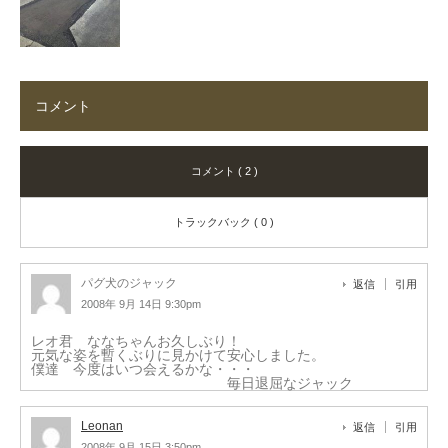
コメント
コメント ( 2 )
トラックバック ( 0 )
パグ犬のジャック
返信
引用
2008年 9月 14日 9:30pm
レオ君 ななちゃんお久しぶり！
元気な姿を暫くぶりに見かけて安心しました。
僕達 今度はいつ会えるかな・・・
毎日退屈なジャック
Leonan
返信
引用
2008年 9月 15日 3:50pm