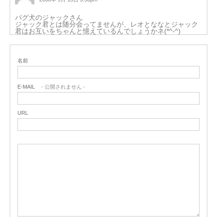
パグ犬のジャックさん
ジャック君とは随分会ってませんが、レオとななとジャック
君はお互いをちゃんと憶えているんでしょうかネ(*^-^)
名前
E-MAIL
- 公開されません -
URL