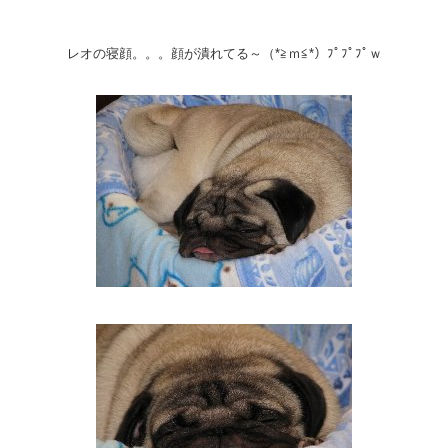
レオの寝顔。。。顔が潰れてる～（*≧ｍ≦*）ﾌﾟﾌﾟﾌﾟｗ