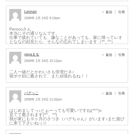
Leonan
返信
引用
2008年 2月 24日 9:10pm
Perocoさん
本当にその通りなんです。
仕事で疲れていても、嫌なことがあっても、家に帰ってレオ
とななの顔見たら、そんなの忘れてしまいます（*^_^*）
yayaまる
返信
引用
2008年 2月 24日 10:12pm
二人一緒だとかわいさも倍増だネ♪
寝ボケ顔に癒されて、また頑張れるね！！
パグっこ
返信
引用
2008年 2月 24日 11:02pm
はじめましてっ♪とぉーっても可愛いですね(*^^)v
見てて癒されます(*^。^*)
我が家にも９ヶ月のさつき（パグちゃん）がいます♪また遊び
に来て下さいねっ☆