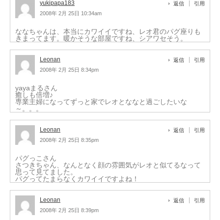
yukipapa183
返信
引用
2008年 2月 25日 10:34am
ななちゃんは、本当にカワイイですね、レオ君のパグ座りも
きまってます。暖かそうな部屋ですね、シアワセそう。
Leonan
返信
引用
2008年 2月 25日 8:34pm
yayaまるさん
癒しも倍増♪
専業主婦になってずっと家でレオとななと過ごしたいな
～。。。
Leonan
返信
引用
2008年 2月 25日 8:35pm
パグっこさん
さつきちゃん、なんとなく顔の雰囲気がレオと似てるなって
思って見てました。
パグってたまらなくカワイイですよね！
Leonan
返信
引用
2008年 2月 25日 8:39pm