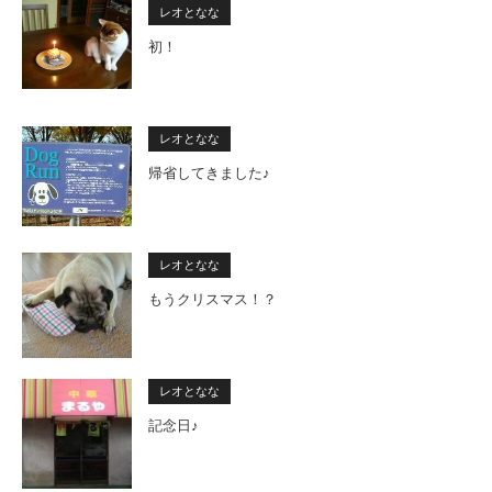
レオとなな
初！
レオとなな
帰省してきました♪
レオとなな
もうクリスマス！？
レオとなな
記念日♪