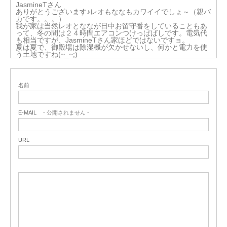
JasmineTさん
ありがとうございます♪レオもななもカワイイでしょ～（親バ
カです。。。）
我が家は当然レオとななが日中お留守番をしていることもあ
って、冬の間は２４時間エアコンつけっぱばしです。電気代
も相当ですが、JasmineTさん家ほどではないですョ。
夏は夏で、御殿場は除湿機が欠かせないし、何かと電力を使
う土地ですね(~_~;)
名前
E-MAIL
- 公開されません -
URL