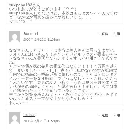
yukipapa183さん
いつもありがとうございます（*^_^*）
yukipapaさんじゃないけど、本物はもっとカワイイんですけ
ど、なかなか写真を撮るのが難しいくて。。。
ですよね！？
JasmineT
返信
引用
2008年 2月 28日 11:32pm
ななちゃんうとうと・・は本当に美人さんに写ってますね。
レオくんはおっさん？！みたいだけどルックスが野獣かも～
～ななちゃんが美形だからレオくんすっかり引き立て役です
ね。
ところで我が家の先月の電気代はなんと！！！４万円を越え
てしまいました・・・T_T 家も少し広めなのですが御殿場
市内では標高の一番高い所に越したので、今年はデロンギオ
イルヒーターを２４時間、つけっぱなし・・・これがたたっ
たみたいです。東京の友人いわく「うちは夏３ヶ月のエアコ
ン代がその値段よう～～」と慰められ？！ました。今年は本
当に寒かった・・と実感しているとこです。
来年から対策を考えねば・・・みなさんどうなのかしら？？
やはり石油ストーブが安上がりなのかしら・・
トホホ・・
Leonan
返信
引用
2008年 2月 29日 11:21pm