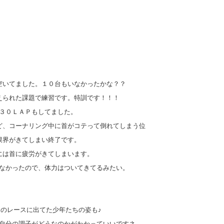
空いてました。１０台もいなかったかな？？
えられた課題で練習です。特訓です！！！
３０ＬＡＰもしてました。
ど、コーナリング中に首がコテって倒れてしまう位
限界がきてしまい終了です。
には首に疲労がきてしまいます。
なかったので、体力はついてきてるみたい。
のレースに出てた少年たちの姿も♪
自分の調子がどうなのかがわかっていいですネ。