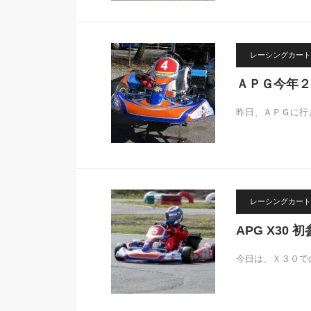
レーシングカート
ＡＰＧ今年２
昨日、ＡＰＧに行
レーシングカート
APG X30 
今日は、Ｘ３０で