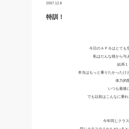
2007.12.8
特訓！
今日のＡＰＧはとても
私はだんな様から与
結局１
本当はもっと乗りたかったけ
体力的
いつも最後
でも以前はこんなに乗れ
今年同じクラス
同じクラスの人たちがいると