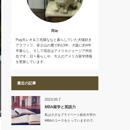
Rie
Pug犬レオ＆三毛猫ななと暮らしていた犬猫好き
アラフィフ。富士山の麓で約13年、大阪に約4年
半暮らし、そして現在はアメリカジョージア州在
住です。日々暮らしや、大人のアメリカ留学情報
を更新しています。
最近の記事
2023.05.7
MBA留学と英語力
私は小さなプライベート総合大学の
MBAのコースをとっていますので、
入学条件も、…