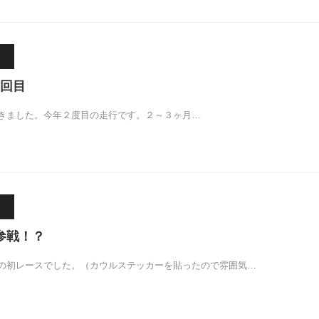
回目
きました。今年２度目の走行です。２～３ヶ月…
初参戦！？
の初レースでした。（カウルステッカーを貼ったので雰囲気…