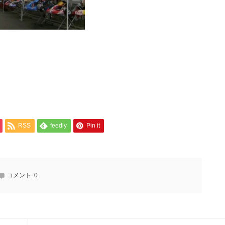
RSS
feedly
Pin it
コメント:
0