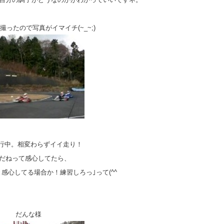
撮ったので写真がイマイチ(~_~;)
行中。相変わらずイイ走り！
だねって感心してたら、
感心してる場合か！練習しろっ｣って(^^ゞ
だんな様