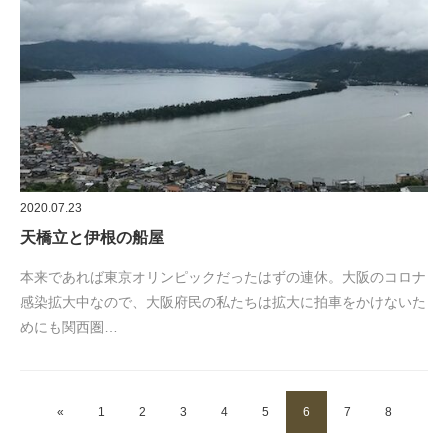
2020.07.23
天橋立と伊根の船屋
本来であれば東京オリンピックだったはずの連休。大阪のコロナ
感染拡大中なので、大阪府民の私たちは拡大に拍車をかけないた
めにも関西圏…
«
1
2
3
4
5
6
7
8