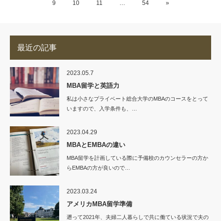
9
10
11
…
54
»
最近の記事
2023.05.7
MBA留学と英語力
私は小さなプライベート総合大学のMBAのコースをとって
いますので、入学条件も、…
2023.04.29
MBAとEMBAの違い
MBA留学を計画している際に予備校のカウンセラーの方か
らEMBAの方が良いので…
2023.03.24
アメリカMBA留学準備
遡って2021年、夫婦二人暮らしで共に働ている状況で夫の