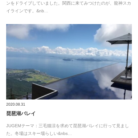
ンをドライブしていました。関西に来てみつけたのが、龍神スカ
イラインです。&nb…
2020.08.31
琵琶湖バレイ
JUGEMテーマ：三毛猫涼を求めて琵琶湖バレイに行って見まし
た。冬場はスキー場らしい&nbs…